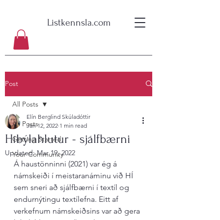
Listkennsla.com
Post
All Posts
Elín Berglind Skúladóttir
All Posts
Jan 12, 2022
1 min read
Híbýlahlutur - sjálfbærni
Getting Started
Updated:
Mar 19, 2022
Your Community
Á haustönninni (2021) var ég á 
námskeiði í meistaranáminu við HÍ 
sem sneri að sjálfbærni í textíl og 
endurnýtingu textílefna. Eitt af 
verkefnum námskeiðsins var að gera 