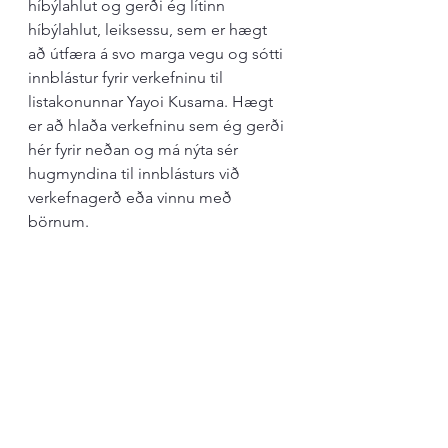
híbýlahlut og gerði ég lítinn 
híbýlahlut, leiksessu, sem er hægt 
að útfæra á svo marga vegu og sótti 
innblástur fyrir verkefninu til 
listakonunnar Yayoi Kusama. Hægt 
er að hlaða verkefninu sem ég gerði 
hér fyrir neðan og má nýta sér 
hugmyndina til innblásturs við 
verkefnagerð eða vinnu með 
börnum. 